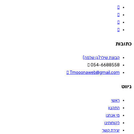
כתובות
קבוצת שילר(גן שלמה)
054-6688558
Tmooonaweb@gmail.com
ניווט
ראשי
התקנון
מי אנחנו
לקוחותינו
יצירת קשר