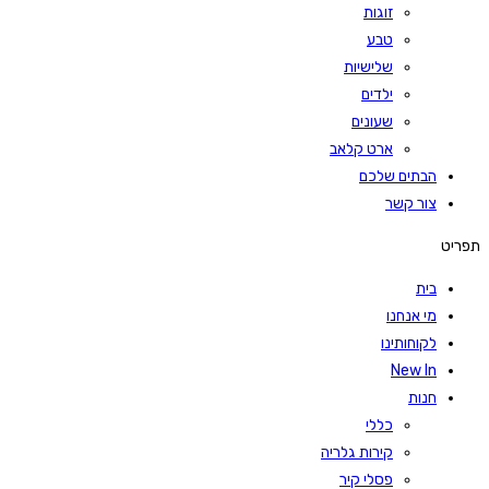
זוגות
טבע
שלישיות
ילדים
שעונים
ארט קלאב
הבתים שלכם
צור קשר
תפריט
בית
מי אנחנו
לקוחותינו
New In
חנות
כללי
קירות גלריה
פסלי קיר