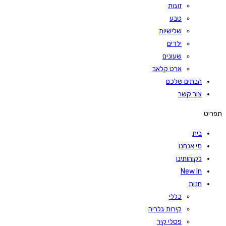
זוגות
טבע
שלישיות
ילדים
שעונים
ארט קלאב
הבתים שלכם
צור קשר
תפריט
בית
מי אנחנו
לקוחותינו
New In
חנות
כללי
קירות גלריה
פסלי קיר