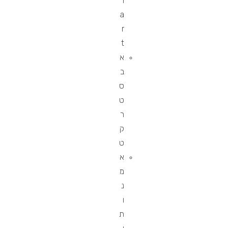
l
a
r
t
א
ב
ס
ט
ר
ק
ט
א
מ
נ
ו
ת