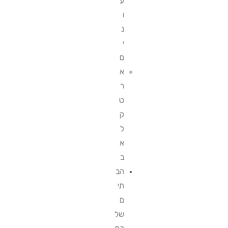
ע
ו
נ
י
ם
א
ר
ט
ק
ל
א
ב
הב
תי
ם
של