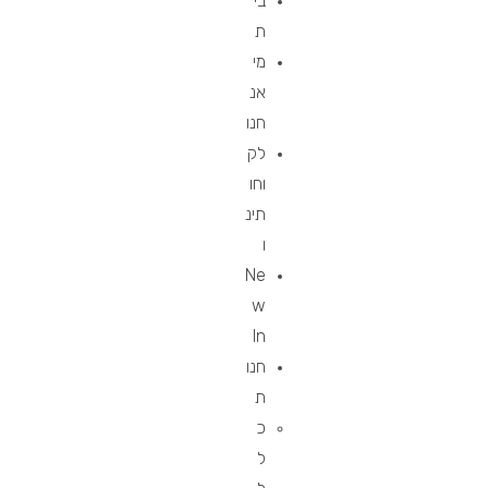
בי
ת
מי
אנ
חנו
לק
וחו
תינ
ו
Ne
w
In
חנו
ת
כ
ל