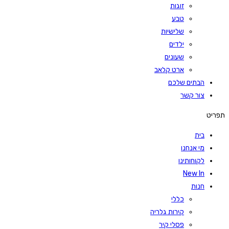
זוגות
טבע
שלישיות
ילדים
שעונים
ארט קלאב
הבתים שלכם
צור קשר
תפריט
בית
מי אנחנו
לקוחותינו
New In
חנות
כללי
קירות גלריה
פסלי קיר