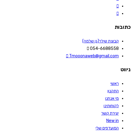
כתובות
קבוצת שילר(גן שלמה)
054-6688558
Tmooonaweb@gmail.com
ניווט
ראשי
התקנון
מי אנחנו
לקוחותינו
יצירת קשר
New in
המועדפים שלי