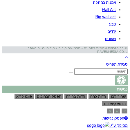
אמנות במתכת
Wall Art
Big wall art
טבע
ילדים
שעונים
© כל הזכויות שמורות לתמונה - מלבישים קירות / קידום ובניית האתר
RAVENMEDIA.CO.IL
סגירת תפריט
נגישות
שחור לבן
חדות כהה
חדות בהירה
הפסק הבהובים
פונט קריא
הדגש קישורים
א
א
א
הפסק נגישות
מסופק ע"י: