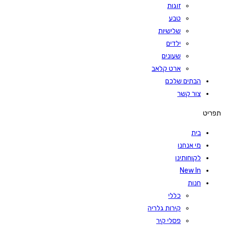
זוגות
טבע
שלישיות
ילדים
שעונים
ארט קלאב
הבתים שלכם
צור קשר
תפריט
בית
מי אנחנו
לקוחותינו
New In
חנות
כללי
קירות גלריה
פסלי קיר