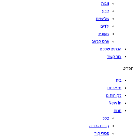
זוגות
טבע
שלישיות
ילדים
שעונים
ארט קלאב
הבתים שלכם
צור קשר
תפריט
בית
מי אנחנו
לקוחותינו
New In
חנות
כללי
קירות גלריה
פסלי קיר