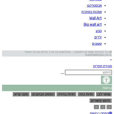
אבסטרקט
אמנות במתכת
Wall Art
Big wall art
טבע
ילדים
שעונים
© כל הזכויות שמורות לתמונה - מלבישים קירות / קידום ובניית האתר
RAVENMEDIA.CO.IL
סגירת תפריט
נגישות
שחור לבן
חדות כהה
חדות בהירה
הפסק הבהובים
פונט קריא
הדגש קישורים
א
א
א
הפסק נגישות