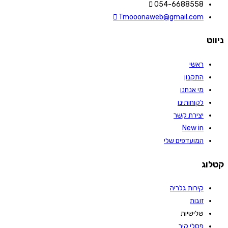
054-6688558
Tmooonaweb@gmail.com
ניווט
ראשי
התקנון
מי אנחנו
לקוחותינו
יצירת קשר
New in
המועדפים שלי
קטלוג
קירות גלריה
זוגות
שלישיות
פסלי קיר