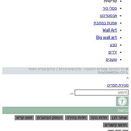
שלישיות
פסלי קיר
אבסטרקט
אמנות במתכת
Wall Art
Big wall art
טבע
ילדים
שעונים
© כל הזכויות שמורות לתמונה - מלבישים קירות / קידום ובניית האתר
RAVENMEDIA.CO.IL
סגירת תפריט
נגישות
שחור לבן
חדות כהה
חדות בהירה
הפסק הבהובים
פונט קריא
הדגש קישורים