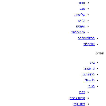
זוגות
טבע
שלישיות
ילדים
שעונים
ארט קלאב
הבתים שלכם
צור קשר
תפריט
בית
מי אנחנו
לקוחותינו
New In
חנות
כללי
קירות גלריה
פסלי קיר