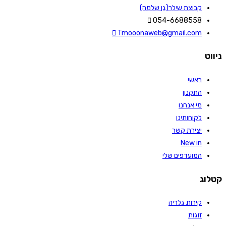
קבוצת שילר(גן שלמה)
054-6688558
Tmooonaweb@gmail.com
ניווט
ראשי
התקנון
מי אנחנו
לקוחותינו
יצירת קשר
New in
המועדפים שלי
קטלוג
קירות גלריה
זוגות