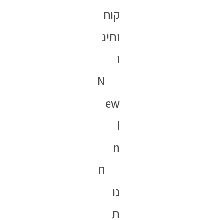
קוח
ותינ
ו
N
ew
I
n
ח
נו
ת