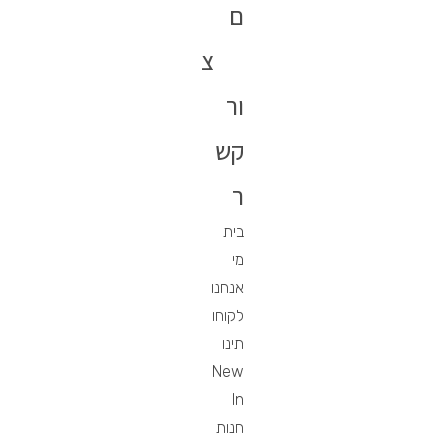
ם
צ
ור
קש
ר
בית
מי
אנחנו
לקוחו
תינו
New
In
חנות