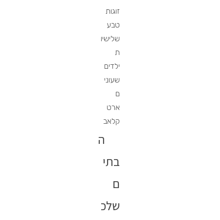
זוגות
טבע
שלישיו
ת
ילדים
שעוני
ם
ארט
קלאב
ה
בתי
ם
שלכ