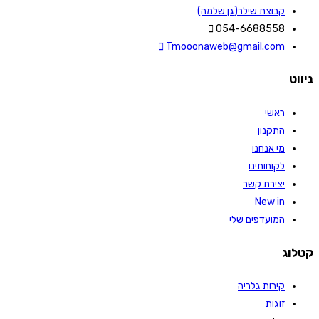
קבוצת שילר(גן שלמה)
054-6688558
Tmooonaweb@gmail.com
ניווט
ראשי
התקנון
מי אנחנו
לקוחותינו
יצירת קשר
New in
המועדפים שלי
קטלוג
קירות גלריה
זוגות