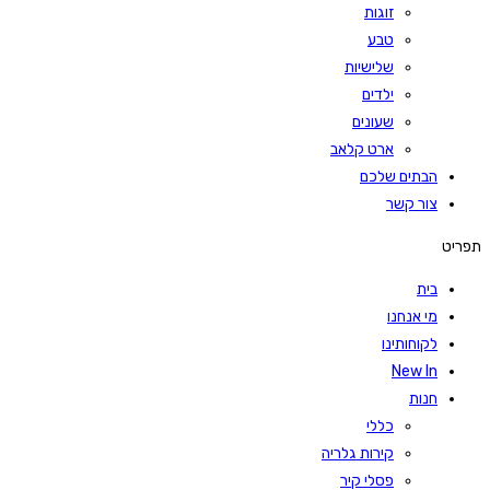
זוגות
טבע
שלישיות
ילדים
שעונים
ארט קלאב
הבתים שלכם
צור קשר
תפריט
בית
מי אנחנו
לקוחותינו
New In
חנות
כללי
קירות גלריה
פסלי קיר