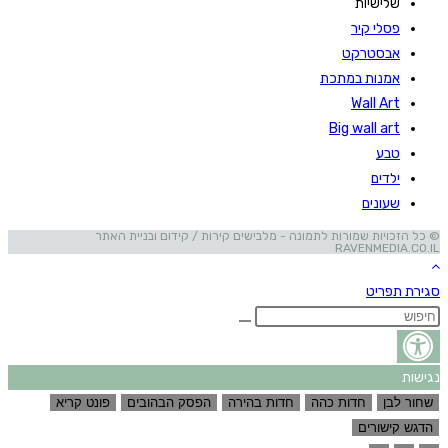
שלישיות
פסלי קיר
אבסטרקט
אמנות במתכת
Wall Art
Big wall art
טבע
ילדים
שעונים
© כל הזכויות שמורות לתמונה - מלבישים קירות / קידום ובניית האתר
RAVENMEDIA.CO.IL
סגירת תפריט
נגישות
שחור לבן
חדות כהה
חדות בהירה
הפסק הבהובים
פונט קריא
הדגש קישורים