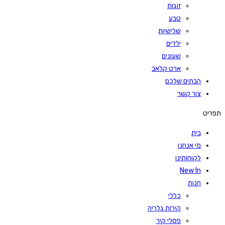
זוגות
טבע
שלישיות
ילדים
שעונים
ארט קלאב
הבתים שלכם
צור קשר
תפריט
בית
מי אנחנו
לקוחותינו
New In
חנות
כללי
קירות גלריה
פסלי קיר