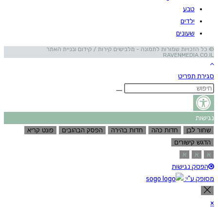
טבע
ילדים
שעונים
© כל הזכויות שמורות לתמונה - מלבישים קירות / קידום ובניית האתר
RAVENMEDIA.CO.IL
סגירת תפריט
נגישות
שחור לבן
חדות כהה
חדות בהירה
הפסק הבהובים
פונט קריא
הדגש קישורים
א
א
א
הפסק נגישות
מסופק ע"י:
×