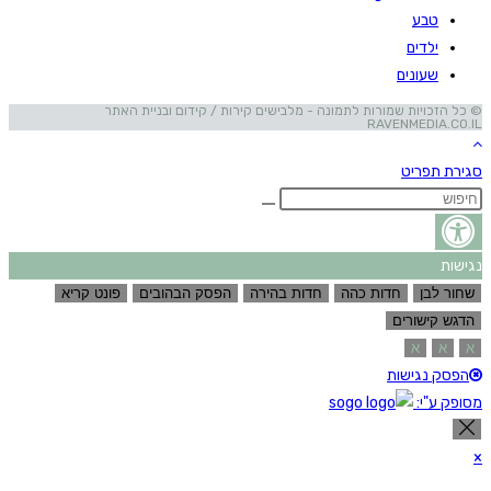
טבע
ילדים
שעונים
© כל הזכויות שמורות לתמונה - מלבישים קירות / קידום ובניית האתר
RAVENMEDIA.CO.IL
סגירת תפריט
נגישות
שחור לבן
חדות כהה
חדות בהירה
הפסק הבהובים
פונט קריא
הדגש קישורים
א
א
א
הפסק נגישות
מסופק ע"י:
×