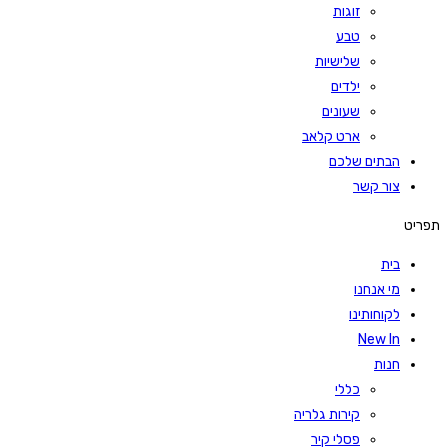
זוגות
טבע
שלישיות
ילדים
שעונים
ארט קלאב
הבתים שלכם
צור קשר
תפריט
בית
מי אנחנו
לקוחותינו
New In
חנות
כללי
קירות גלריה
פסלי קיר