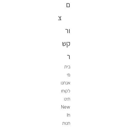
ם
צ
ור
קש
ר
בית
מי
אנחנו
לקוחו
תינו
New
In
חנות