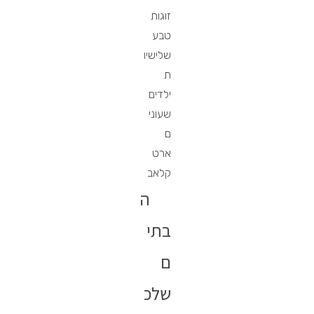
זוגות
טבע
שלישיו
ת
ילדים
שעוני
ם
ארט
קלאב
ה
בתי
ם
שלכ