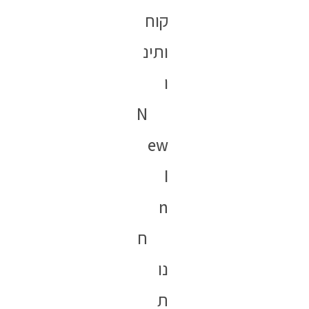
קוח
ותינ
ו
N
ew
I
n
ח
נו
ת