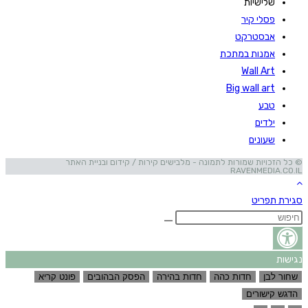
שלישיות
פסלי קיר
אבסטרקט
אמנות במתכת
Wall Art
Big wall art
טבע
ילדים
שעונים
© כל הזכויות שמורות לתמונה - מלבישים קירות / קידום ובניית האתר
RAVENMEDIA.CO.IL
סגירת תפריט
נגישות
שחור לבן
חדות כהה
חדות בהירה
הפסק הבהובים
פונט קריא
הדגש קישורים