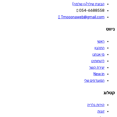
קבוצת שילר(גן שלמה)
054-6688558
Tmooonaweb@gmail.com
ניווט
ראשי
התקנון
מי אנחנו
לקוחותינו
יצירת קשר
New in
המועדפים שלי
קטלוג
קירות גלריה
זוגות