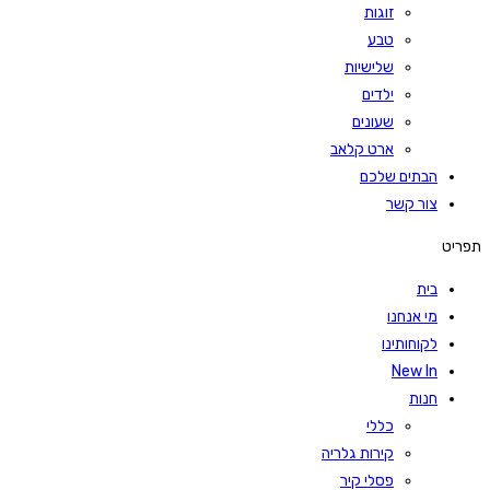
זוגות
טבע
שלישיות
ילדים
שעונים
ארט קלאב
הבתים שלכם
צור קשר
תפריט
בית
מי אנחנו
לקוחותינו
New In
חנות
כללי
קירות גלריה
פסלי קיר