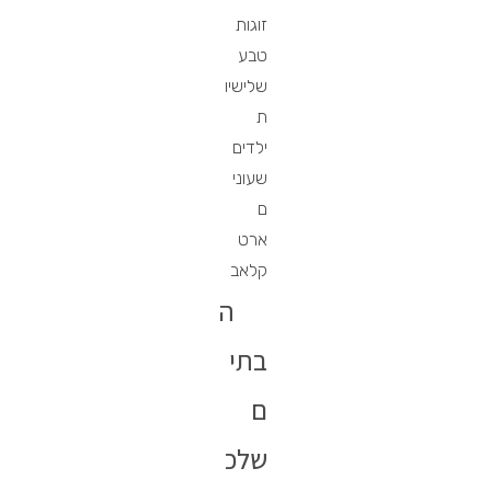
זוגות
טבע
שלישיו
ת
ילדים
שעוני
ם
ארט
קלאב
ה
בתי
ם
שלכ