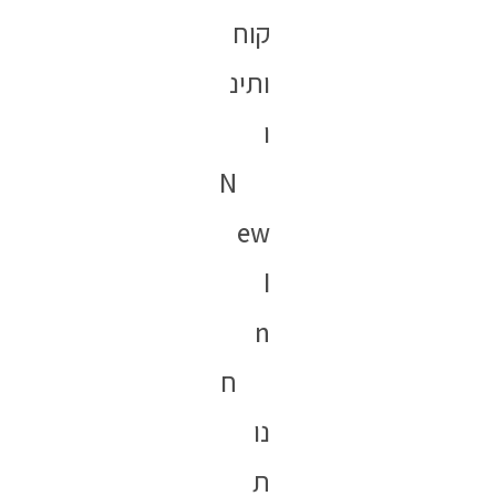
קוח
ותינ
ו
N
ew
I
n
ח
נו
ת