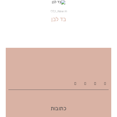
New In
,
כללי
בד לבן
כתובות