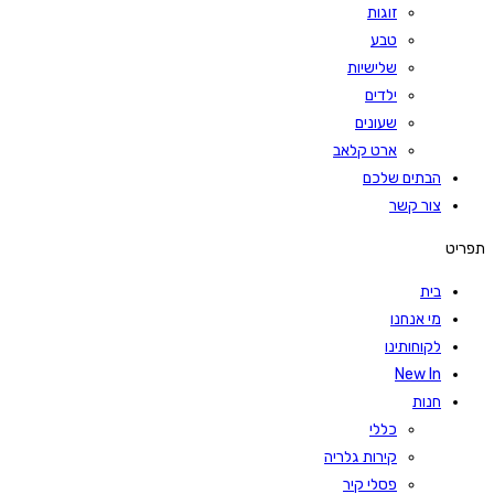
זוגות
טבע
שלישיות
ילדים
שעונים
ארט קלאב
הבתים שלכם
צור קשר
תפריט
בית
מי אנחנו
לקוחותינו
New In
חנות
כללי
קירות גלריה
פסלי קיר