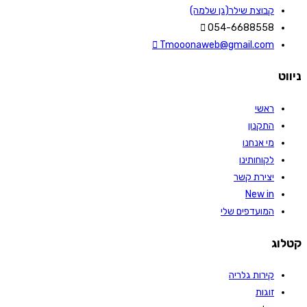
קבוצת שילר(גן שלמה)
054-6688558
Tmooonaweb@gmail.com
ניווט
ראשי
התקנון
מי אנחנו
לקוחותינו
יצירת קשר
New in
המועדפים שלי
קטלוג
קירות גלריה
זוגות