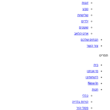
זוגות
טבע
שלישיות
ילדים
שעונים
ארט קלאב
הבתים שלכם
צור קשר
תפריט
בית
מי אנחנו
לקוחותינו
New In
חנות
כללי
קירות גלריה
פסלי קיר