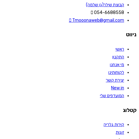
קבוצת שילר(גן שלמה)
054-6688558
Tmooonaweb@gmail.com
ניווט
ראשי
התקנון
מי אנחנו
לקוחותינו
יצירת קשר
New in
המועדפים שלי
קטלוג
קירות גלריה
זוגות