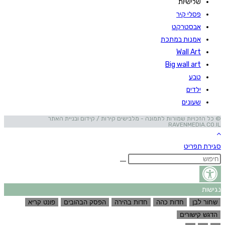
שלישיות
פסלי קיר
אבסטרקט
אמנות במתכת
Wall Art
Big wall art
טבע
ילדים
שעונים
© כל הזכויות שמורות לתמונה - מלבישים קירות / קידום ובניית האתר
RAVENMEDIA.CO.IL
סגירת תפריט
נגישות
שחור לבן
חדות כהה
חדות בהירה
הפסק הבהובים
פונט קריא
הדגש קישורים