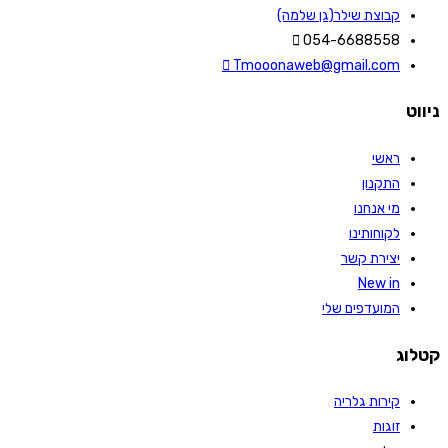
קבוצת שילר(גן שלמה)
054-6688558
Tmooonaweb@gmail.com
ניווט
ראשי
התקנון
מי אנחנו
לקוחותינו
יצירת קשר
New in
המועדפים שלי
קטלוג
קירות גלריה
זוגות