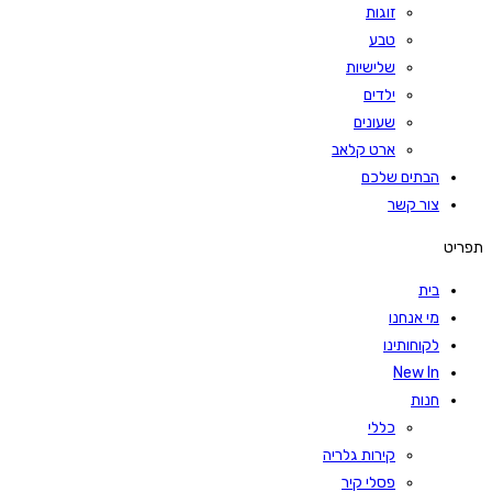
זוגות
טבע
שלישיות
ילדים
שעונים
ארט קלאב
הבתים שלכם
צור קשר
תפריט
בית
מי אנחנו
לקוחותינו
New In
חנות
כללי
קירות גלריה
פסלי קיר