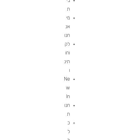
בי
ת
מי
אנ
חנו
לק
וחו
תינ
ו
Ne
w
In
חנו
ת
כ
ל