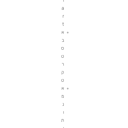
l
a
r
t
א
ב
ס
ט
ר
ק
ט
א
מ
נ
ו
ת