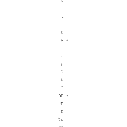
ע
ו
נ
י
ם
א
ר
ט
ק
ל
א
ב
הב
תי
ם
של