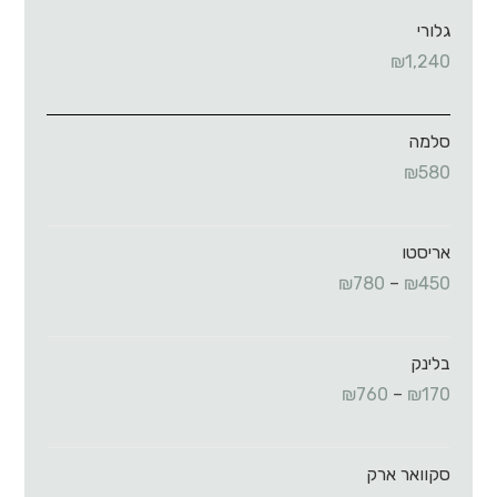
גלורי
₪
1,240
סלמה
₪
580
אריסטו
₪
780
–
₪
450
בלינק
₪
760
–
₪
170
סקוואר ארק