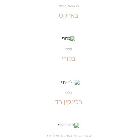
New In
,
זוגות
בארקס
כללי
בלורי
כללי
בלינקין רד
אמנות ועיצוב במתכת
,
פסלי קיר