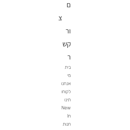
ם
צ
ור
קש
ר
בית
מי
אנחנו
לקוחו
תינו
New
In
חנות