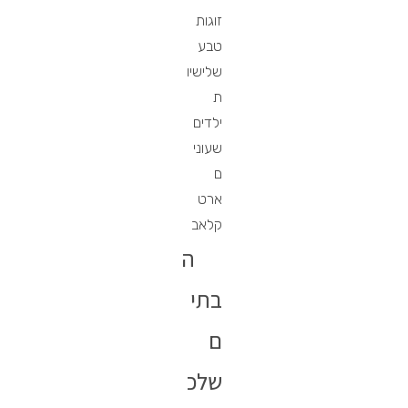
זוגות
טבע
שלישיו
ת
ילדים
שעוני
ם
ארט
קלאב
ה
בתי
ם
שלכ