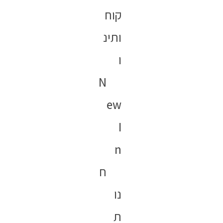
קוח
ותינ
ו
N
ew
I
n
ח
נו
ת