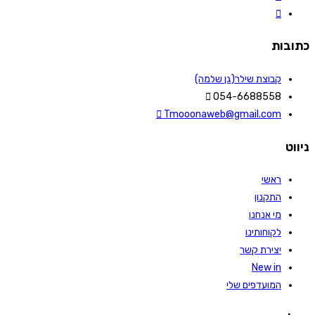
כתובות
קבוצת שילר(גן שלמה)
054-6688558
Tmooonaweb@gmail.com
ניווט
ראשי
התקנון
מי אנחנו
לקוחותינו
יצירת קשר
New in
המועדפים שלי