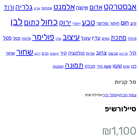
אבסטרקט
אלמנט
גלריה
אדום
ורוד
אישה
אקזוטי
ארט
לבן
כחול
טבע
כתום
ירוק
חום
זהב
חיתוך פולימר
ייחודי
עיצוב
פולימר
מתכת
עדין
פסל
עיגול
פסל
מיוחד
נשים
פלטה
עלה
שחור
צהוב
קיר
קולקציה
קיר
שחור
צבעוני
צורות
קרם
פרינט
קישוט
רקע
תמונה
שעון
לבן
שעון קיר
תכלת
שיש
תמונות
סל קניות
עמוד הבית
>
פסלי קיר
>
סיילורשיפ
סיילורשיפ
₪
1,100