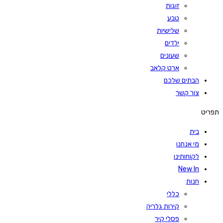
זוגות
טבע
שלישיות
ילדים
שעונים
ארט קלאב
הבתים שלכם
צור קשר
תפריט
בית
מי אנחנו
לקוחותינו
New In
חנות
כללי
קירות גלריה
פסלי קיר