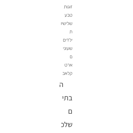
זוגות
טבע
שלישיו
ת
ילדים
שעוני
ם
ארט
קלאב
ה
בתי
ם
שלכ