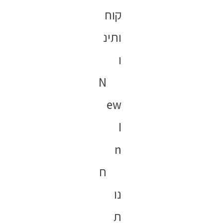
קוח
ותינ
ו
N
ew
I
n
ח
נו
ת