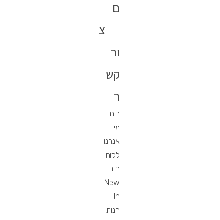
ם
צ
ור
קש
ר
בית
מי
אנחנו
לקוחו
תינו
New
In
חנות