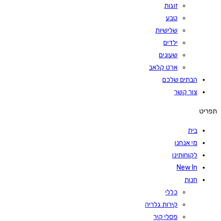
זוגות
טבע
שלישיות
ילדים
שעונים
ארט קלאב
הבתים שלכם
צור קשר
תפריט
בית
מי אנחנו
לקוחותינו
New In
חנות
כללי
קירות גלריה
פסלי קיר