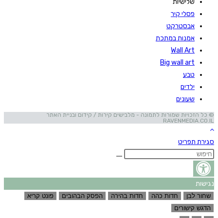
שלישיות
פסלי קיר
אבסטרקט
אמנות במתכת
Wall Art
Big wall art
טבע
ילדים
שעונים
© כל הזכויות שמורות לתמונה - מלבישים קירות / קידום ובניית האתר
RAVENMEDIA.CO.IL
סגירת תפריט
נגישות
שחור לבן
חדות כהה
חדות בהירה
הפסק הבהובים
פונט קריא
הדגש קישורים