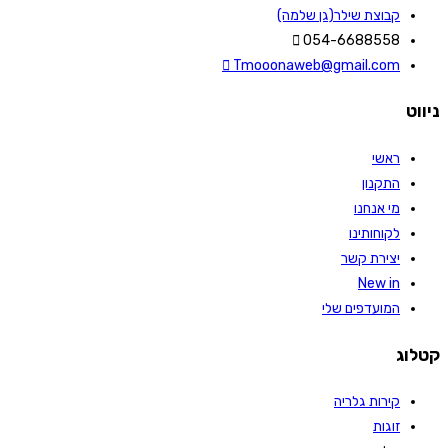
קבוצת שילר(גן שלמה)
054-6688558
Tmooonaweb@gmail.com
ניווט
ראשי
התקנון
מי אנחנו
לקוחותינו
יצירת קשר
New in
המועדפים שלי
קטלוג
קירות גלריה
זוגות