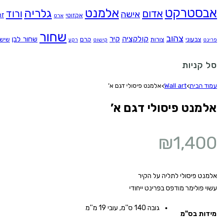
אבסטרקט
אלמנט
גלריה
אדום
ורוד
אישה
זה
אקזוטי
ארט
שחור
צהוב
קולקציה
קיר
שחור לבן
צבעוני
צורות
קרם
שיש
פרינט
קישוט
רקע
סל קניות
עמוד הבית
>
Wall art
>
אלמנט פיסולי דגם א’
אלמנט פיסולי דגם א’
₪
1,400
אלמנט פיסולי לתליה על הקיר
עשוי פולימר מודפס בפרינט ייחודי
גובה 140 ס''מ, עובי 19 מ''מ
מידות בס"מ