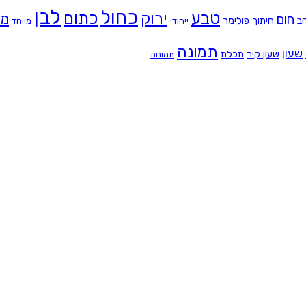
לבן
כחול
טבע
כתום
ירוק
מת
חום
ב
חיתוך פולימר
ייחודי
מיוחד
תמונה
שעון
שעון קיר
תכלת
תמונות