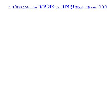
עיצוב
פולימר
כת
עדין
פסל קיר
עיגול
פסל
נשים
פלטה
עלה