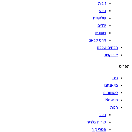
זוגות
טבע
שלישיות
ילדים
שעונים
ארט קלאב
הבתים שלכם
צור קשר
תפריט
בית
מי אנחנו
לקוחותינו
New In
חנות
כללי
קירות גלריה
פסלי קיר