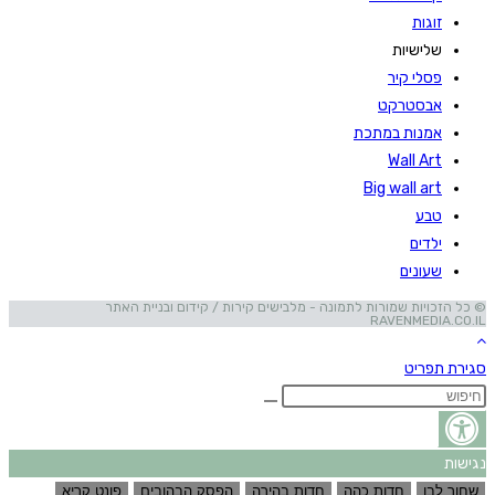
זוגות
שלישיות
פסלי קיר
אבסטרקט
אמנות במתכת
Wall Art
Big wall art
טבע
ילדים
שעונים
© כל הזכויות שמורות לתמונה - מלבישים קירות / קידום ובניית האתר
RAVENMEDIA.CO.IL
סגירת תפריט
נגישות
שחור לבן
חדות כהה
חדות בהירה
הפסק הבהובים
פונט קריא