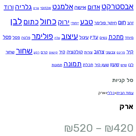
אבסטרקט
אלמנט
גלריה
אדום
ורוד
אישה
אקזוטי
ארט
לבן
כחול
טבע
כתום
ירוק
חום
זהב
חיתוך פולימר
ייחודי
עיצוב
פולימר
מתכת
עדין
פסל
עיגול
פסל
מיוחד
נשים
פלטה
עלה
שחור
צהוב
קיר
קולקציה
קיר
שחור
צבעוני
צורות
קרם
פרינט
קישוט
רקע
תמונה
שעון
לבן
שעון קיר
תכלת
שיש
תמונות
סל קניות
עמוד הבית
>
כללי
>
ארק
ארק
₪
520
–
₪
420