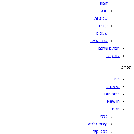
זוגות
טבע
שלישיות
ילדים
שעונים
ארט קלאב
הבתים שלכם
צור קשר
תפריט
בית
מי אנחנו
לקוחותינו
New In
חנות
כללי
קירות גלריה
פסלי קיר