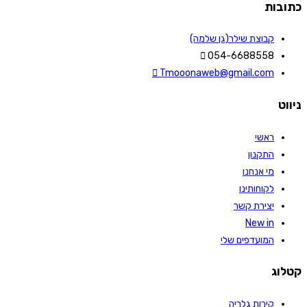
כתובות
קבוצת שילר(גן שלמה)
054-6688558
Tmooonaweb@gmail.com
ניווט
ראשי
התקנון
מי אנחנו
לקוחותינו
יצירת קשר
New in
המועדפים שלי
קטלוג
קירות גלריה