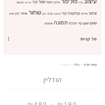
עיצוב
פולימר
פסל קיר
פסל
פלטה
צבעוני
עלה
פרינט
שחור
צהוב
קולקציה
קיר
שחור לבן
צורות
קרם
שיש
קישוט
רקע
תמונה
שעון
שעון קיר
תכלת
תמונות
סל קניות
עמוד הבית
>
כללי
>
הנדליין
הנדליין
₪
480
–
₪
190