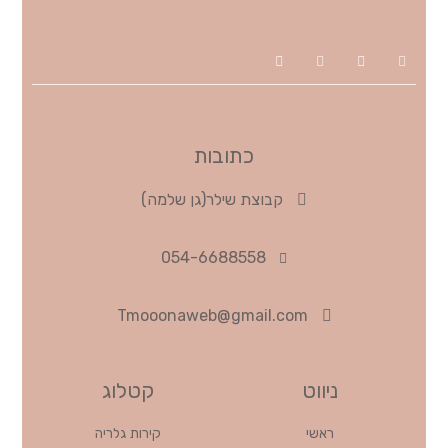
כתובות
קבוצת שילר(גן שלמה)
054-6688558
Tmooonaweb@gmail.com
ניווט
קטלוג
ראשי
קירות גלריה