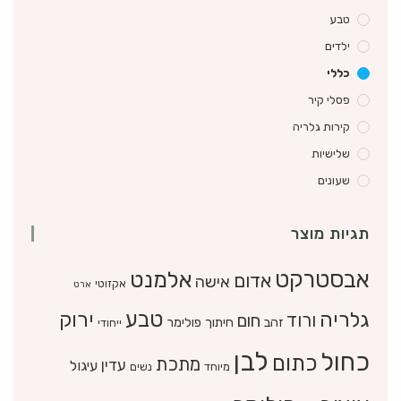
טבע
ילדים
כללי
פסלי קיר
קירות גלריה
שלישיות
שעונים
תגיות מוצר
אבסטרקט
אלמנט
אדום
אישה
אקזוטי
ארט
טבע
גלריה
ירוק
ורוד
חום
זהב
חיתוך פולימר
ייחודי
לבן
כחול
כתום
מתכת
עדין
עיגול
מיוחד
נשים