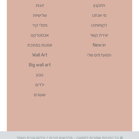
התקנון
זוגות
מי אנחנו
שלישיות
לקוחותינו
פסלי קיר
יצירת קשר
אבסטרקט
New in
אמנות במתכת
המועדפים שלי
Wall Art
Big wall art
טבע
ילדים
שעונים
© כל הזכויות שמורות לתמונה - מלבישים קירות / קידום ובניית האתר