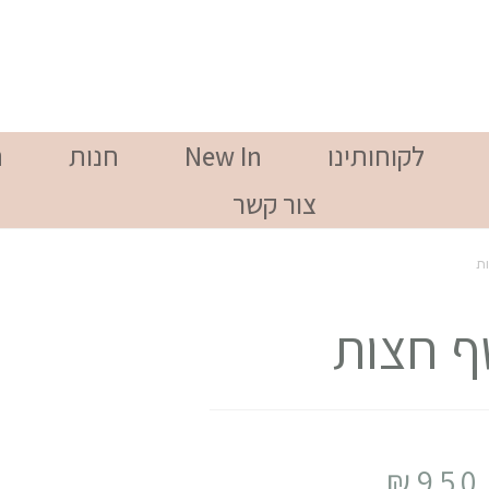
לקוחותינו
New In
חנות
ה
צור קשר
ת
ף חצות
₪
950