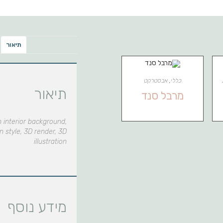
תיאור
כללי
,
אבסטרקט
תיאור
מרבל סנד
 interior background,
n style, 3D render, 3D
illustration
מידע נוסף