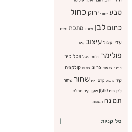
זהב
חיתוך פולימר
כחול
טבע
ירוק
ייחודי
לבן
כתום
מתכת
מיוחד
נשים
עיצוב
עדין
עיגול
עלה
פולימר
פסל קיר
פסל
פלטה
צהוב
קולקציה
צבעוני
צורות
פרינט
שחור
קיר
שחור
קרם
קישוט
רקע
שעון
לבן
שעון קיר
תכלת
שיש
תמונה
תמונות
סל קניות