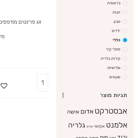
בראשית
זוגות
טבע
זוג פרינטים מודפסי
ילדים
מידות 
כללי
פסלי קיר
קירות גלריה
שלישיות
הוספה לסל
שעונים
תגיות מוצר
אבסטרקט
אדום
אישה
אלמנט
גלריה
אקזוטי
ארט
ורוד
חום