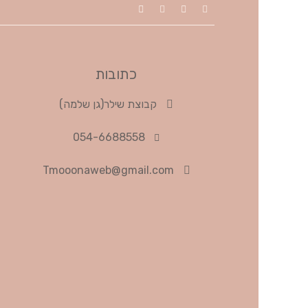
כתובות
קבוצת שילר(גן שלמה)
054-6688558
Tmooonaweb@gmail.com