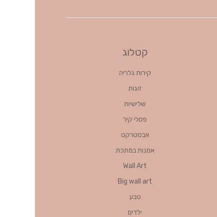
קטלוג
קירות גלריה
זוגות
שלישיות
פסלי קיר
אבסטרקט
אמנות במתכת
Wall Art
Big wall art
טבע
ילדים