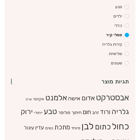
טבע
ילדים
כללי
פסלי קיר
קירות גלריה
שלישיות
שעונים
תגיות מוצר
אבסטרקט
אלמנט
אדום
אישה
אקזוטי
ארט
טבע
גלריה
ירוק
ורוד
חום
זהב
חיתוך פולימר
ייחודי
לבן
כחול
כתום
מתכת
עדין
עיגול
מיוחד
נשים