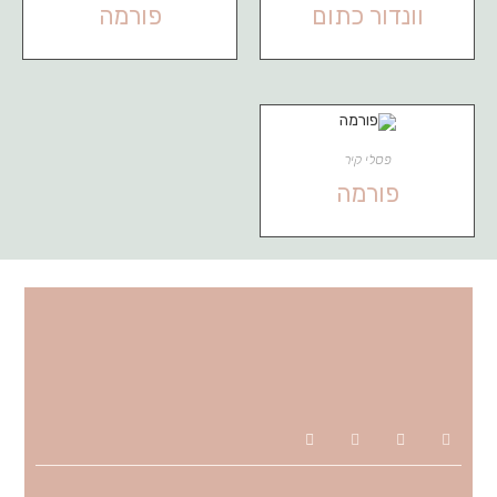
וונדור כתום
פורמה
פסלי קיר
פורמה