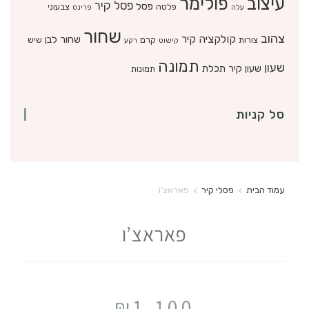
עיצוב
פולימר
פסל קיר
פסל
פלטה
צבעוני
עלה
פרינט
שחור
צהוב
קולקציה
קיר
שחור לבן
צורות
קרם
שיש
קישוט
רקע
תמונה
שעון
שעון קיר
תכלת
תמונות
סל קניות
עמוד הבית
>
פסלי קיר
>
פאראצ’ו
פאראצ’ו
₪
1,100