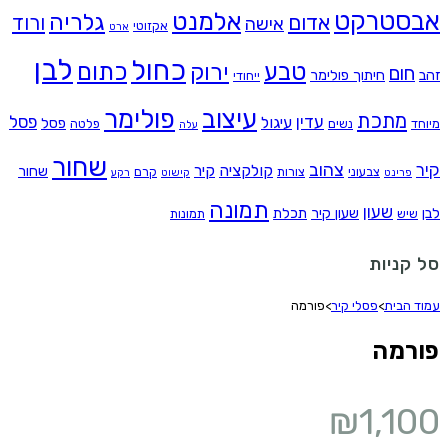
אבסטרקט
אלמנט
גלריה
אדום
ורוד
אישה
אקזוטי
ארט
לבן
כחול
טבע
כתום
ירוק
חום
זהב
חיתוך פולימר
ייחודי
עיצוב
פולימר
מתכת
עדין
פסל
עיגול
פסל
מיוחד
נשים
פלטה
עלה
שחור
צהוב
קיר
קולקציה
קיר
שחור
צבעוני
צורות
קרם
פרינט
קישוט
רקע
תמונה
שעון
לבן
שעון קיר
תכלת
שיש
תמונות
סל קניות
עמוד הבית
>
פסלי קיר
>
פורמה
פורמה
₪
1,100