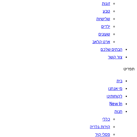
זוגות
טבע
שלישיות
ילדים
שעונים
ארט קלאב
הבתים שלכם
צור קשר
תפריט
בית
מי אנחנו
לקוחותינו
New In
חנות
כללי
קירות גלריה
פסלי קיר