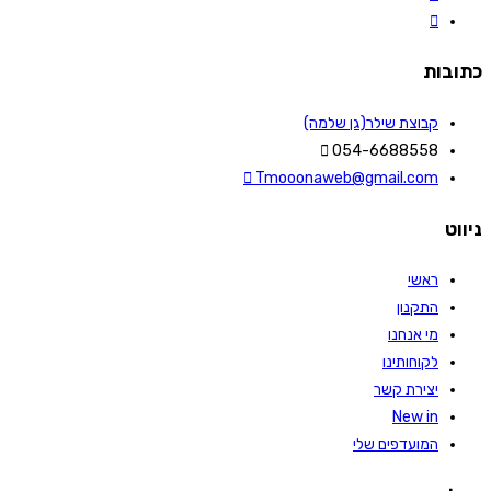
כתובות
קבוצת שילר(גן שלמה)
054-6688558
Tmooonaweb@gmail.com
ניווט
ראשי
התקנון
מי אנחנו
לקוחותינו
יצירת קשר
New in
המועדפים שלי