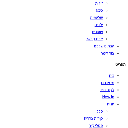
זוגות
טבע
שלישיות
ילדים
שעונים
ארט קלאב
הבתים שלכם
צור קשר
תפריט
בית
מי אנחנו
לקוחותינו
New In
חנות
כללי
קירות גלריה
פסלי קיר