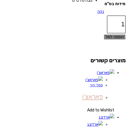
גובה 70 ס''מ
מידות בס"מ
נקה
כמות
של
צי'לבלו
הוספה לסל
מוצרים קשורים
פסלי קיר
פאראצ’ו
Add to Wishlist