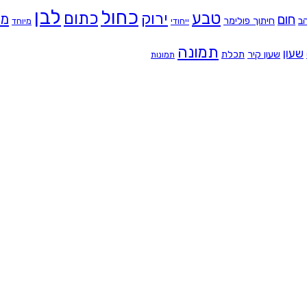
לבן
כחול
טבע
כתום
ירוק
מת
חום
ב
חיתוך פולימר
ייחודי
מיוחד
תמונה
שעון
שעון קיר
תכלת
תמונות