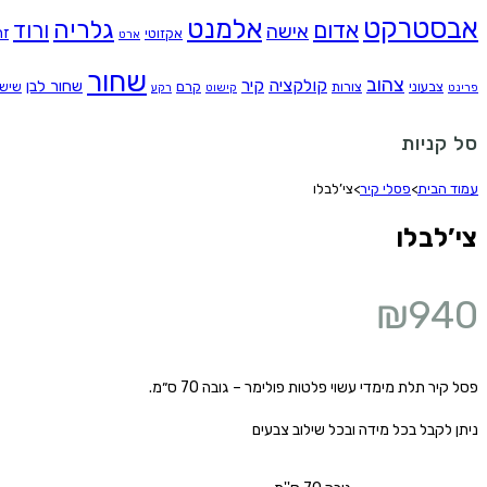
אבסטרקט
אלמנט
גלריה
אדום
ורוד
אישה
זה
אקזוטי
ארט
שחור
צהוב
קולקציה
קיר
שחור לבן
צבעוני
צורות
קרם
שיש
פרינט
קישוט
רקע
סל קניות
עמוד הבית
>
פסלי קיר
>
צי’לבלו
צי’לבלו
₪
940
פסל קיר תלת מימדי עשוי פלטות פולימר – גובה 70 ס״מ.
ניתן לקבל בכל מידה ובכל שילוב צבעים