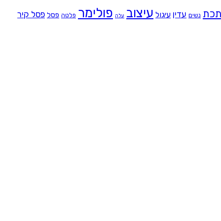
עיצוב
פולימר
כת
עדין
פסל קיר
עיגול
פסל
נשים
פלטה
עלה