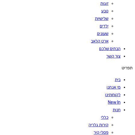
זוגות
טבע
שלישיות
ילדים
שעונים
ארט קלאב
הבתים שלכם
צור קשר
תפריט
בית
מי אנחנו
לקוחותינו
New In
חנות
כללי
קירות גלריה
פסלי קיר