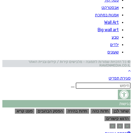
פסלי קיר
אבסטרקט
אמנות במתכת
Wall Art
Big wall art
טבע
ילדים
שעונים
© כל הזכויות שמורות לתמונה - מלבישים קירות / קידום ובניית האתר
RAVENMEDIA.CO.IL
סגירת תפריט
נגישות
שחור לבן
חדות כהה
חדות בהירה
הפסק הבהובים
פונט קריא
הדגש קישורים
א
א
א