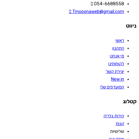
054-6688558
Tmooonaweb@gmail.com
ניווט
ראשי
התקנון
מי אנחנו
לקוחותינו
יצירת קשר
New in
המועדפים שלי
קטלוג
קירות גלריה
זוגות
שלישיות