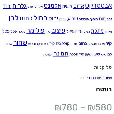
אבסטרקט
אלמנט
גלריה
אדום
ורוד
אישה
אקזוטי
ארט
לבן
כחול
טבע
כתום
ירוק
חום
זהב
חיתוך פולימר
ייחודי
עיצוב
פולימר
מתכת
עדין
פסל
עיגול
פסל
מיוחד
נשים
פלטה
עלה
שחור
צהוב
קיר
קולקציה
קיר
שחור
צבעוני
צורות
קרם
פרינט
קישוט
רקע
תמונה
שעון
לבן
שעון קיר
תכלת
שיש
תמונות
סל קניות
עמוד הבית
>
כללי
>
רוזטה
רוזטה
₪
780
–
₪
580