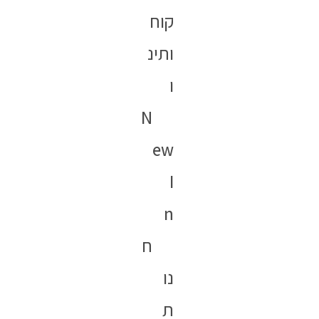
קוח
ותינ
ו
N
ew
I
n
ח
נו
ת