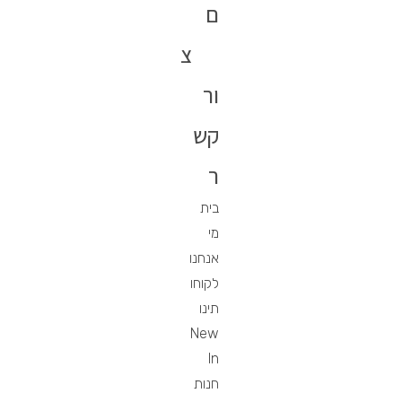
ם
צ
ור
קש
ר
בית
מי
אנחנו
לקוחו
תינו
New
In
חנות