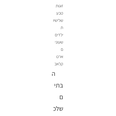
זוגות
טבע
שלישיו
ת
ילדים
שעוני
ם
ארט
קלאב
ה
בתי
ם
שלכ