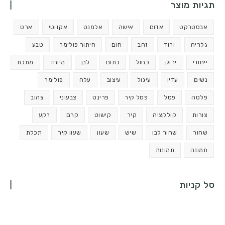
תגיות מוצר
אבסטרקט
אדום
אישה
אלמנט
אקזוטי
ארט
גלריה
ורוד
זהב
חום
חיתוך פולימר
טבע
ייחודי
ירוק
כחול
כתום
לבן
מיוחד
מתכת
נשים
עדין
עיגול
עיצוב
עלה
פולימר
פלטה
פסל
פסל קיר
פרינט
צבעוני
צהוב
צורות
קולקציה
קיר
קישוט
קרם
רקע
שחור
שחור לבן
שיש
שעון
שעון קיר
תכלת
תמונה
תמונות
סל קניות