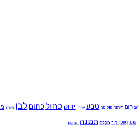
לבן
כחול
טבע
כתום
ירוק
מת
חום
ב
חיתוך פולימר
ייחודי
מיוחד
תמונה
שעון
שעון קיר
תכלת
תמונות