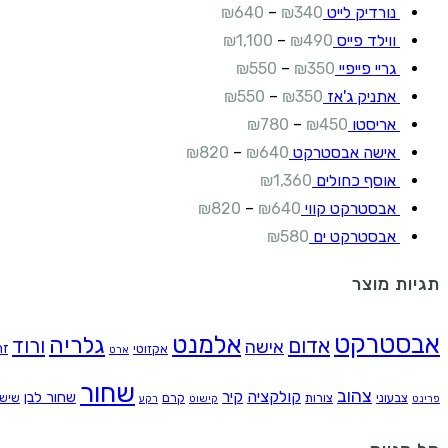
נורדיק לייט
340
₪
–
640
₪
ווילד פייס
490
₪
–
1,100
₪
גריי פייפיי
350
₪
–
550
₪
אתניק ג'אז
350
₪
–
550
₪
אריסטו
450
₪
–
780
₪
אישה אבסטרקט
640
₪
–
820
₪
אוסף כחולים
1,360
₪
אבסטרקט קווי
640
₪
–
820
₪
אבסטרקט ים
580
₪
תגיות מוצר
אבסטרקט
אלמנט
גלריה
אדום
ורוד
אישה
זה
אקזוטי
ארט
שחור
צהוב
קולקציה
קיר
שחור לבן
צבעוני
צורות
קרם
שיש
פרינט
קישוט
רקע