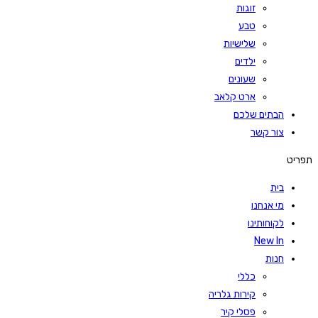
זוגות
טבע
שלישיות
ילדים
שעונים
ארט קלאב
הבתים שלכם
צור קשר
תפריט
בית
מי אנחנו
לקוחותינו
New In
חנות
כללי
קירות גלריה
פסלי קיר