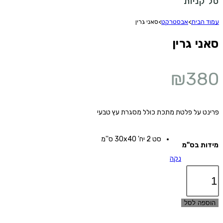
סל קניות
עמוד הבית
>
אבסטרקט
>
סאני גרין
סאני גרין
₪
380
פרינט על פלטת מתכת כולל מסגרת עץ טבעי
סט 2 יח' 30x40 ס''מ
מידות בס"מ
נקה
כמות
של
סאני
הוספה לסל
גרין