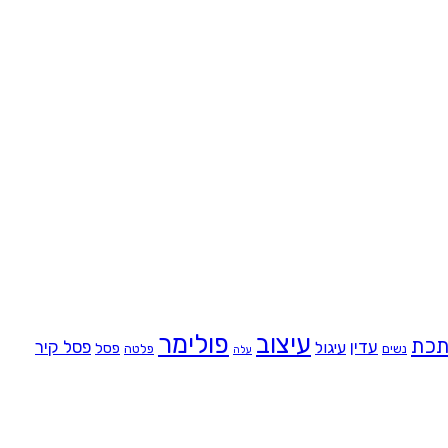
עיצוב
פולימר
כת
עדין
פסל קיר
עיגול
פסל
נשים
פלטה
עלה